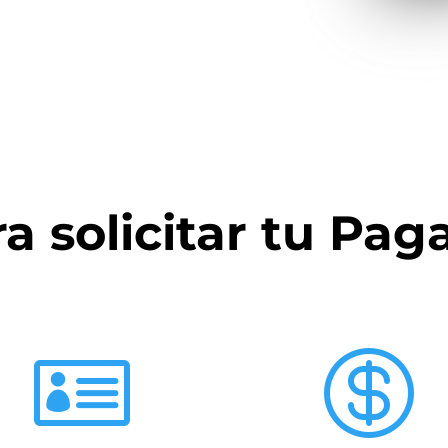
a solicitar tu Pag

