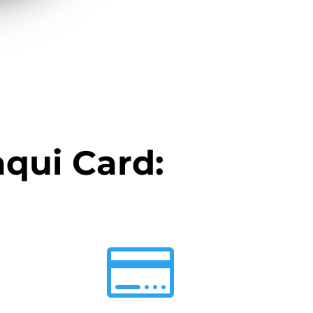
aqui Card:
