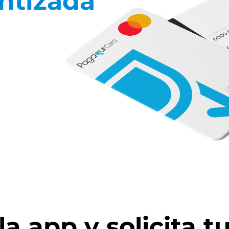
antizada
a app y solicita tu