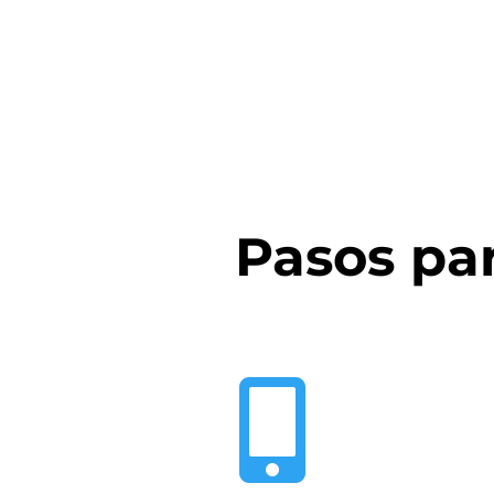
Pasos par
