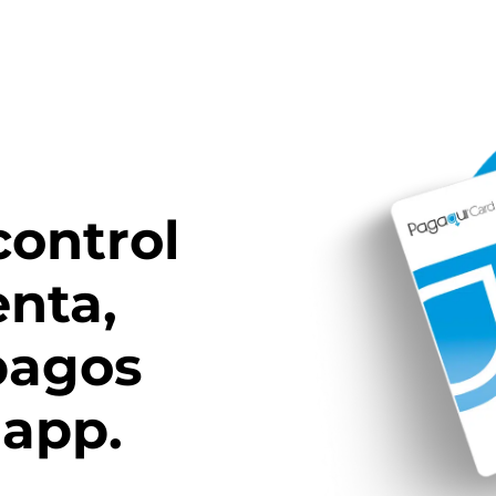
control
enta,
pagos
 app.