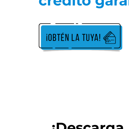
crédito gar
¡Descarga l